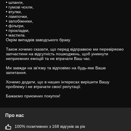
• шланги,

• гумові чохли,

• втулки,

• лампочки,

• запобіжники,

• фільтри,

• прокладки,

• мастила.

Окрім випадків заводського браку.

Також хочемо сказати, що перед відправкою ми перевіряємо 
запчастини на відсутність пошкоджень, щоб уникнути 
неприємних емоцій та не втрачати Ваш час.

Ми завжди на зв'язку та відповімо на будь-яке Ваше 
запитання.

Хочемо додати, що в наших інтересах вирішити Вашу 
проблему і не втрачати своєї репутації.

Бажаємо приємних покупок!
Про нас
100% позитивних з 168 відгуків за рік