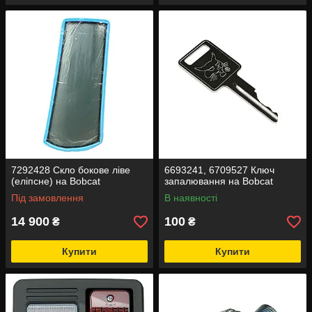
7292428 Скло бокове ліве
6693241, 6709527 Ключ
(еліпсне) на Bobcat
запалювання на Bobcat
Під замовлення
В наявності
14 900
100
₴
₴
Купити
Купити