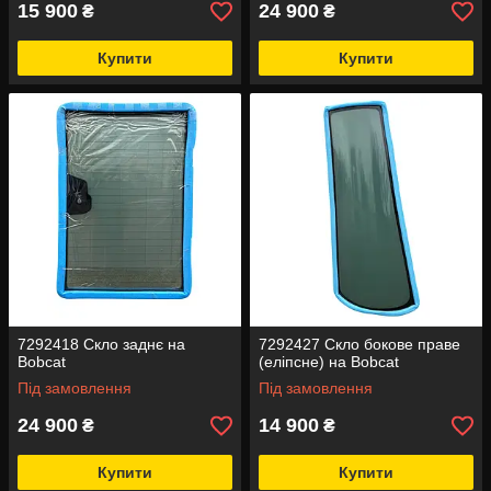
15 900
24 900
₴
₴
Купити
Купити
7292418 Скло заднє на
7292427 Скло бокове праве
Bobcat
(еліпсне) на Bobcat
Під замовлення
Під замовлення
24 900
14 900
₴
₴
Купити
Купити