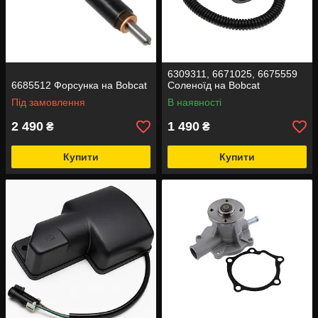
6309311, 6671025, 6675559
6685512 Форсунка на Bobcat
Соленоїд на Bobcat
Під замовлення
В наявності
2 490
1 490
₴
₴
Купити
Купити