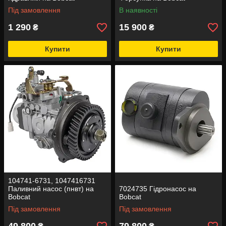
Під замовлення
В наявності
1 290
15 900
₴
₴
Купити
Купити
104741-6731, 1047416731
Паливний насос (пнвт) на
7024735 Гідронасос на
Bobcat
Bobcat
Під замовлення
Під замовлення