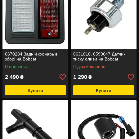
6670284 Задній фонарь в
6631010, 6599647 Датчик
зборі на Bobcat
тиску оливи на Bobcat
В наявності
Під замовлення
2 490
1 290
₴
₴
Купити
Купити