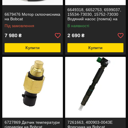
6649318, 6652753, 6599037,
6679476 Мотор склоочисника
15534-73030, 15752-73030
на Bobcat
Водяний насос (помпа) на
Bobcat
Під замовлення
В наявності
7 980
2 690
₴
₴
Купити
Купити
6727869 Датчик температури
7261663, 400903-0043E
гідравліки на Bobcat
Форсунка на Bobcat