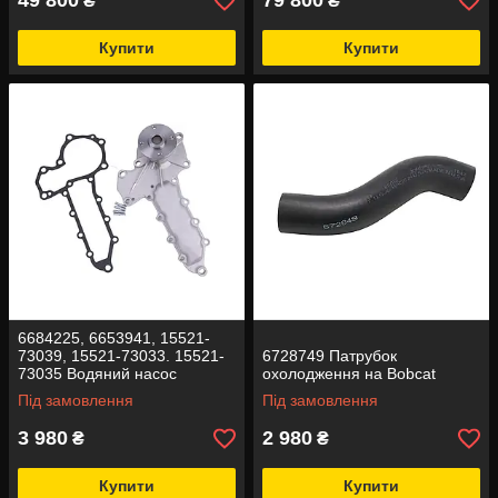
49 800
79 800
₴
₴
Купити
Купити
6684225, 6653941, 15521-
73039, 15521-73033. 15521-
6728749 Патрубок
73035 Водяний насос
охолодження на Bobcat
(помпа) на Bobcat
Під замовлення
Під замовлення
3 980
2 980
₴
₴
Купити
Купити