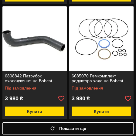
6808842 Патрубок
6685070 Ремкомплект
охолодження на Bobcat
редуктора хода на Bobcat
Під замовлення
Під замовлення
3 980
3 980
₴
₴
Купити
Купити
Показати ще