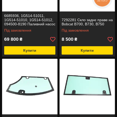
ЗВ'ЯЗКУ
6685936, 1G514-51011,
1G514-51010, 1G514-51012,
7292281 Скло заднє праве на
094500-8190 Паливний насос
Bobcat B700, B730, B750
(ПНВТ) на Bobcat
Під замовлення
Під замовлення
69 800
8 500
₴
₴
Купити
Купити