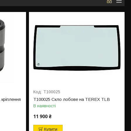
T100025
 кріплення
T100025 Скло лобове на TEREX TLB
В наявності
11 900 ₴
Купити