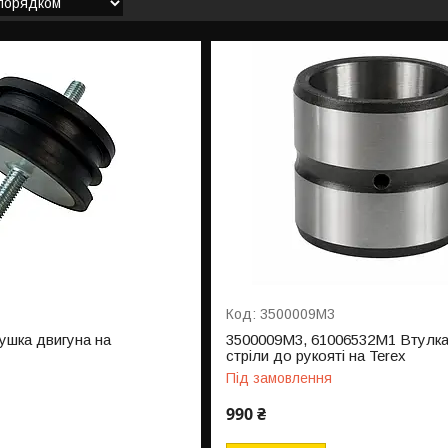
3500009M3
ушка двигуна на
3500009M3, 61006532M1 Втулка
стріли до рукояті на Terex
Під замовлення
990 ₴