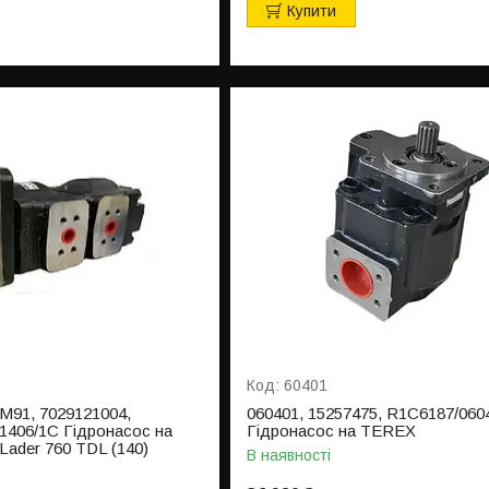
Купити
60401
3M91, 7029121004,
060401, 15257475, R1C6187/060
1406/1C Гідронасос на
Гідронасос на TEREX
ader 760 TDL (140)
В наявності