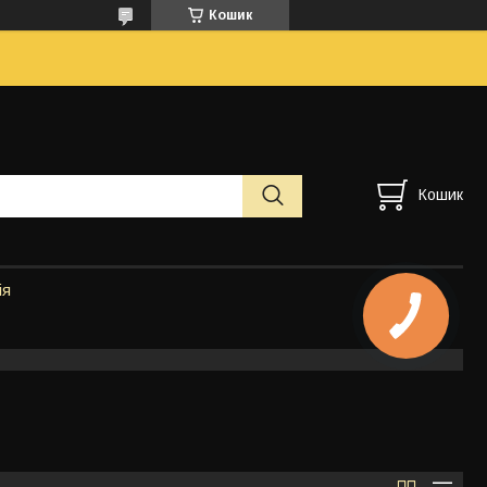
Кошик
Кошик
ія