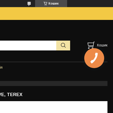
Кошик
Кошик
ія
VE, TEREX