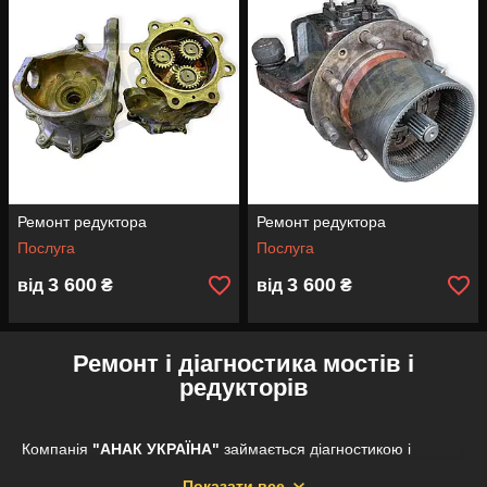
Ремонт редуктора
Ремонт редуктора
Послуга
Послуга
3 600
3 600
від
₴
від
₴
Ремонт і діагностика мостів і
редукторів
Компанія
"АНАК УКРАЇНА"
займається діагностикою і
ремонтом несправностей будь-якої складності на дорожньо-
Показати все