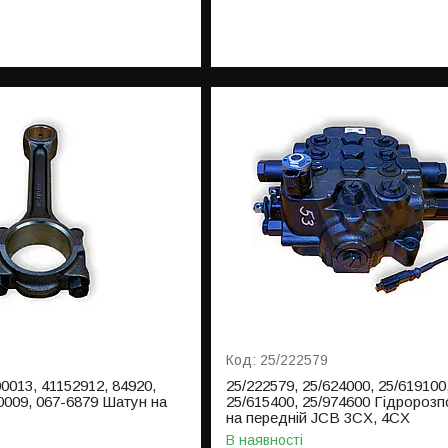
25/222579
00013, 41152912, 84920,
25/222579, 25/624000, 25/619100
009, 067-6879 Шатун на
25/615400, 25/974600 Гідророзп
на передній JCB 3CX, 4CX
В наявності