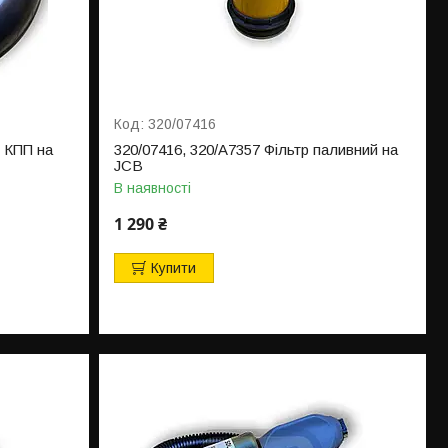
320/07416
 КПП на
320/07416, 320/A7357 Фільтр паливний на
JCB
В наявності
1 290 ₴
Купити