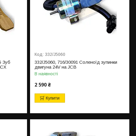
332/J5060
5 Зуб
332/J5060, 716/30091 Соленоїд зупинки
4CX
двигуна 24V на JCB
В наявності
2 590 ₴
Купити