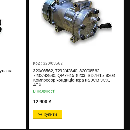
320/08562
уна на
320/08562, 7232/42840, 320/08562,
7232/42840, QP7H15-8203, SD7H15-8203
Компресор кондиціонера на JCB 3CX,
4CX
В наявності
12 900 ₴
Купити