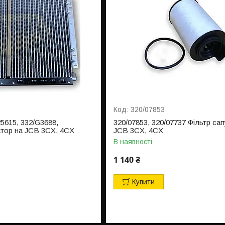
320/07853
25615, 332/G3688,
320/07853, 320/07737 Фільтр сап
атор на JCB 3CX, 4CX
JCB 3CX, 4CX
В наявності
1 140 ₴
Купити