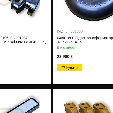
04/501800
02196, 02/201287,
04/501800 Гідротрансформатор
0225 Колінвал на JCB 3CX,
JCB 3CX, 4CX
В наявності
23 900 ₴
Купити