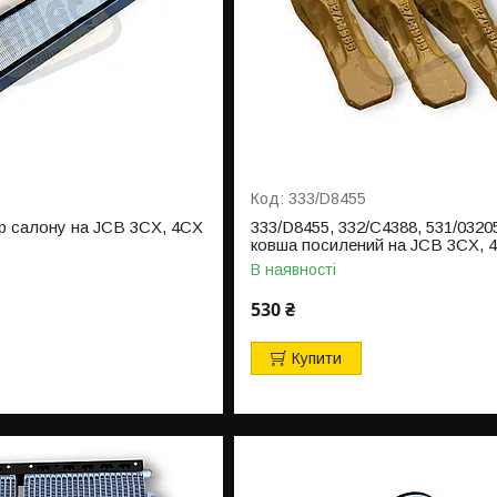
333/D8455
тр салону на JCB 3CX, 4CX
333/D8455, 332/C4388, 531/0320
ковша посилений на JCB 3CX, 
В наявності
530 ₴
Купити