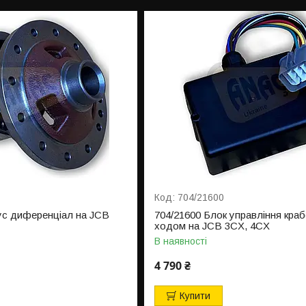
704/21600
ус диференціал на JCB
704/21600 Блок управління кра
ходом на JCB 3CX, 4CX
В наявності
4 790 ₴
Купити