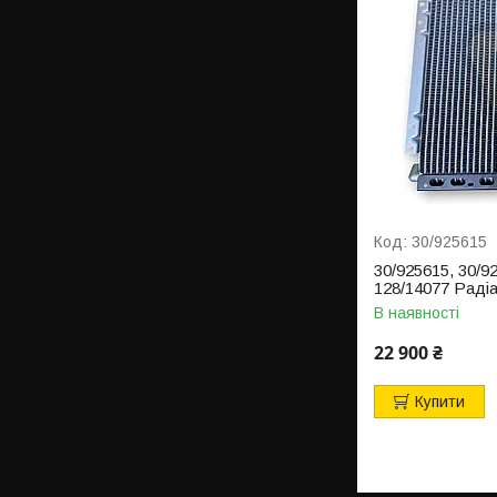
30/925615
30/925615, 30/9
128/14077 Раді
В наявності
22 900 ₴
Купити