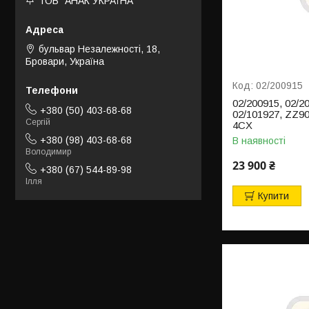
ТОВ "АНАК УКРАЇНА"
бульвар Незалежності, 18,
Бровари, Україна
02/200915
02/200915, 02/2
+380 (50) 403-68-68
02/101927, ZZ9
Сергій
4CX
+380 (98) 403-68-68
В наявності
Володимир
23 900 ₴
+380 (67) 544-89-98
Ілля
Купити