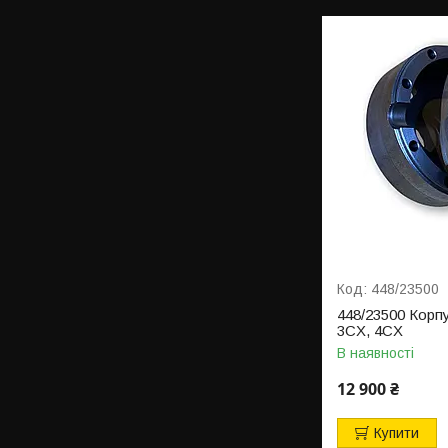
448/23500
448/23500 Корп
3CX, 4CX
В наявності
12 900 ₴
Купити