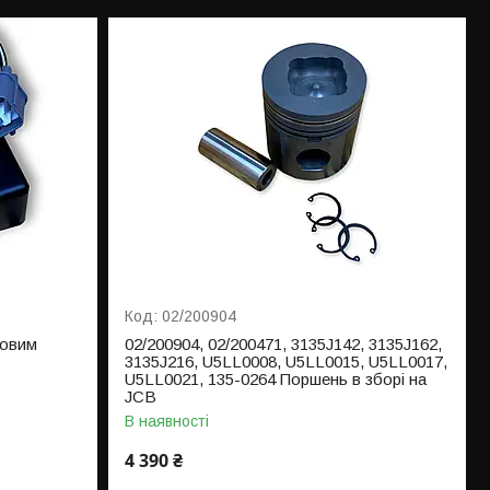
02/200904
бовим
02/200904, 02/200471, 3135J142, 3135J162,
3135J216, U5LL0008, U5LL0015, U5LL0017,
U5LL0021, 135-0264 Поршень в зборі на
JCB
В наявності
4 390 ₴