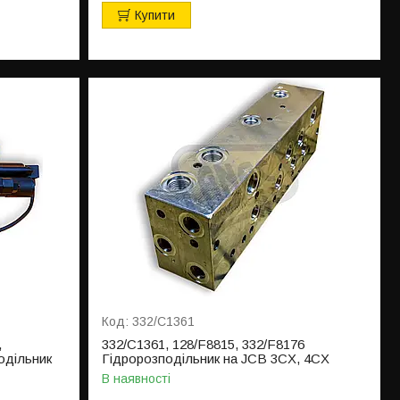
Купити
332/C1361
,
332/C1361, 128/F8815, 332/F8176
одільник
Гідророзподільник на JCB 3CX, 4CX
В наявності