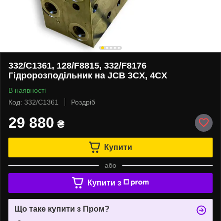
332/C1361, 128/F8815, 332/F8176
Гідророзподільник на JCB 3CX, 4CX
В наявності
Код: 332/C1361
Роздріб
29 880
₴
Купити
або
Купити з
Що таке купити з Пром?