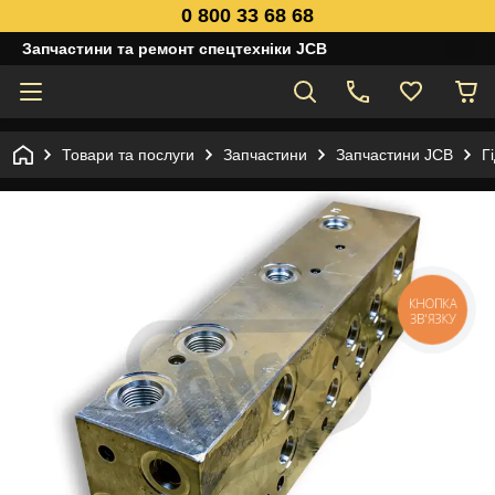
0 800 33 68 68
Запчастини та ремонт спецтехніки JCB
Товари та послуги
Запчастини
Запчастини JCB
Г
КНОПКА
ЗВ'ЯЗКУ