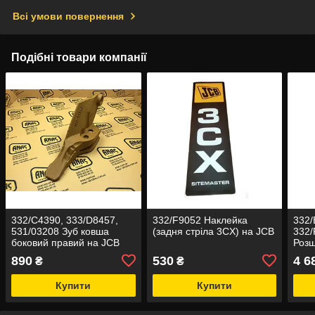
Всі умови повернення
Подібні товари компанії
332/C4390, 333/D8457,
332/F9052 Наклейка
332/
531/03208 Зуб ковша
(задня стріла 3CX) на JCB
332/
боковий правий на JCB
Розш
3CX, 4CX
JCB 
890
530
4 6
₴
₴
Купити
Купити