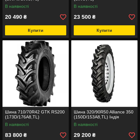
В наявності
В наявності
20 490
23 500
₴
₴
Купити
Купити
Шина 710/70R42 GTK RS200
Шина 320/90R50 Alliance 350
(173D/176A8,TL)
(150D/153A8,TL) Індія
В наявності
В наявності
83 800
29 200
₴
₴