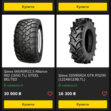
Купити
Купити
Шина 560/60R22,5 Alliance
882 (165D,TL) STEEL
Шина 320/85R24 GTK RS200
BELTED
(122A8/119B,TL)
В наявності
В наявності
30 900
16 300
₴
₴
Купити
Купити