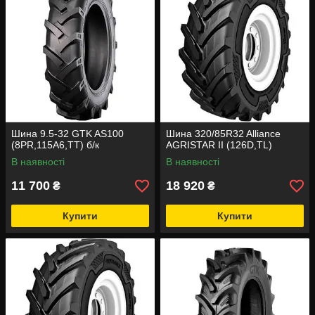
Шина 9.5-32 GTK AS100
Шина 320/85R32 Alliance
(8PR,115A6,TT) б/к
AGRISTAR II (126D,TL)
В наявності
В наявності
11 700
18 920
₴
₴
Купити
Купити