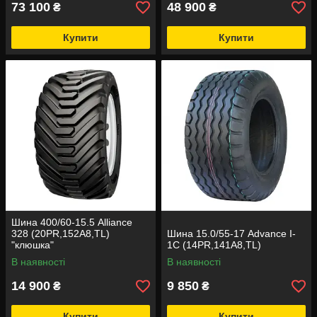
73 100
48 900
₴
₴
Купити
Купити
Шина 400/60-15.5 Alliance
328 (20PR,152A8,TL)
Шина 15.0/55-17 Advance I-
"клюшка"
1C (14PR,141А8,TL)
В наявності
В наявності
14 900
9 850
₴
₴
Купити
Купити