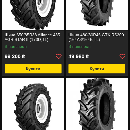
Шина 650/85R38 Alliance 485
Шина 480/80R46 GTK RS200
AGRISTAR II (173D,TL)
(164A8/164B,TL)
В наявності
В наявності
99 200
49 980
₴
₴
Купити
Купити