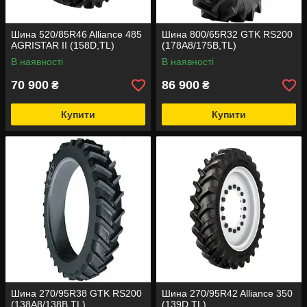
Шина 520/85R46 Alliance 485
Шина 800/65R32 GTK RS200
AGRISTAR II (158D,TL)
(178A8/175B,TL)
В наявності
В наявності
70 900
86 900
₴
₴
Купити
Купити
Шина 270/95R38 GTK RS200
Шина 270/95R42 Alliance 350
(138A8/138B,TL)
(139D,TL)