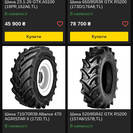
Шина 23.1-26 GTK AS100
Шина 650/85R38 GTK RS200
(18PR,162A6,TL)
(173D/176A8,TL)
В наявності
В наявності
45 900
78 700
₴
₴
Купити
Купити
Шина 710/70R38 Alliance 470
Шина 520/85R42 GTK RS200
AGRISTAR II (172D,TL)
(157A8/157B,TL)
В наявності
В наявності