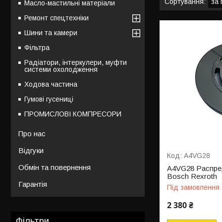
Масло-мастильні матеріали
Ремонт спецтехніки
Шини та камери
Фільтра
Радіатори, інтеркулери, муфти
системи охолодження
Ходова частина
Гумові гусениці
ПРОМИСЛОВІ КОМПРЕСОРИ
Про нас
Відгуки
A4VG28
Обмін та повернення
A4VG28 Распред
Bosch Rexroth
Гарантія
Під замовлення
2 380 ₴
Фільтри