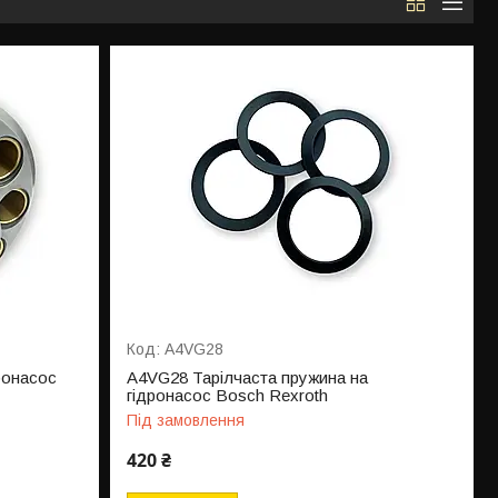
A4VG28
ронасос
A4VG28 Тарілчаста пружина на
гідронасос Bosch Rexroth
Під замовлення
420 ₴