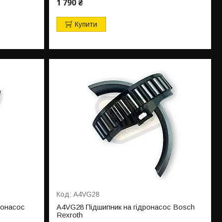
1 790 ₴
Купити
A4VG28
ронасос
A4VG28 Підшипник на гідронасос Bosch
Rexroth