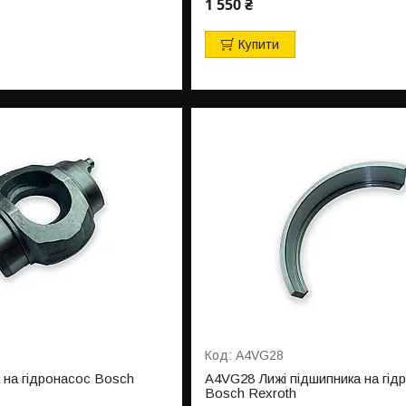
1 550 ₴
Купити
A4VG28
на гідронасос Bosch
A4VG28 Лижі підшипника на гід
Bosch Rexroth