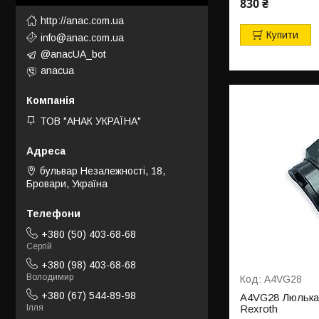
830 ₴
http://anac.com.ua
Купити
info@anac.com.ua
@anacUA_bot
anacua
ТОВ "АНАК УКРАЇНА"
бульвар Незалежності, 18,
Бровари, Україна
+380 (50) 403-68-68
Сергій
+380 (98) 403-68-68
Володимир
A4VG28
+380 (67) 544-89-98
A4VG28 Люлька 
Rexroth
Ілля