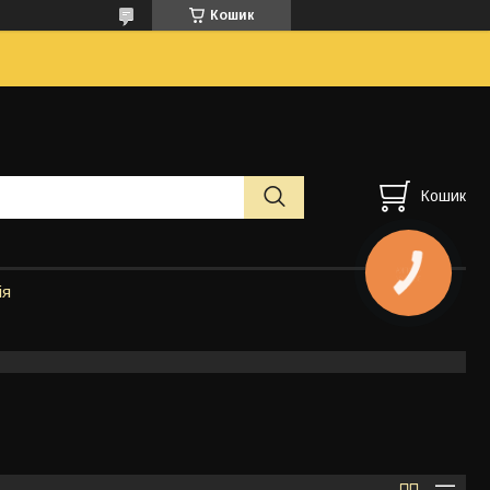
Кошик
Кошик
ія