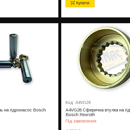
Купити
A4VG28
 на гідронасос Bosch
A4VG28 Сферична втулка на гі
Bosch Rexroth
Під замовлення