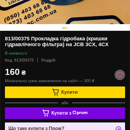
813/00375 Прокладка гідробака (кришки
гідравлічного фільтра) на JCB 3CX, 4CX
В наявності
Код: 813/00375
Роздріб
160
₴
Мінімальна сума замовлення на сайті — 300 ₴
Купити
або
Купити з
Що таке купити з Пром?