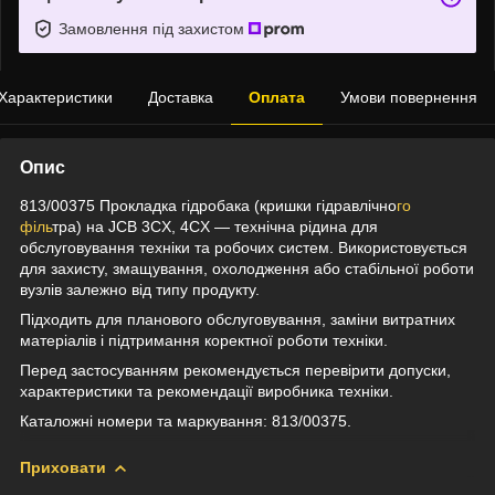
Замовлення під захистом
Характеристики
Доставка
Оплата
Умови повернення
Опис
813/00375 Прокладка гідробака (кришки гідравлічно
го
філь
тра) на JCB 3CX, 4CX — технічна рідина для
обслуговування техніки та робочих систем. Використовується
для захисту, змащування, охолодження або стабільної роботи
вузлів залежно від типу продукту.
Підходить для планового обслуговування, заміни витратних
матеріалів і підтримання коректної роботи техніки.
Перед застосуванням рекомендується перевірити допуски,
характеристики та рекомендації виробника техніки.
Каталожні номери та маркування: 813/00375.
Приховати