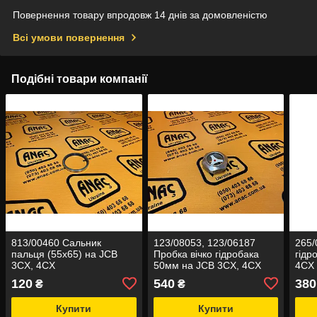
Повернення товару впродовж 14 днів за домовленістю
Всі умови повернення
Подібні товари компанії
813/00460 Сальник
123/08053, 123/06187
265/
пальця (55x65) на JCB
Пробка вічко гідробака
гідр
3CX, 4CX
50мм на JCB 3CX, 4CX
4CX
120
540
380
₴
₴
Купити
Купити