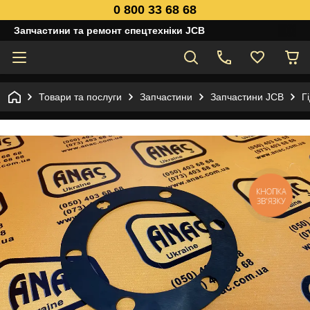
0 800 33 68 68
Запчастини та ремонт спецтехніки JCB
Товари та послуги
Запчастини
Запчастини JCB
Г
КНОПКА
ЗВ'ЯЗКУ