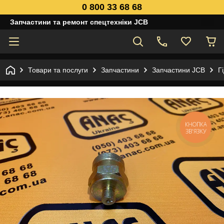
0 800 33 68 68
Запчастини та ремонт спецтехніки JCB
Товари та послуги
Запчастини
Запчастини JCB
Г
КНОПКА
ЗВ'ЯЗКУ