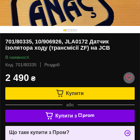
701/80335, 10/906926, JLA0172 Датчик
ізолятора ходу (трансмісії ZF) на JCB
В наявності
Код: 701/80335
Роздріб
2 490
₴
Купити
або
Купити з
Що таке купити з Пром?