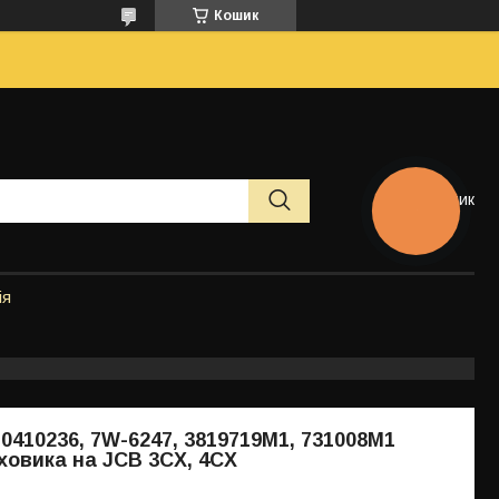
Кошик
Кошик
КНОПКА
ЗВ'ЯЗКУ
ія
 0410236, 7W-6247, 3819719M1, 731008M1
ховика на JCB 3CX, 4CX