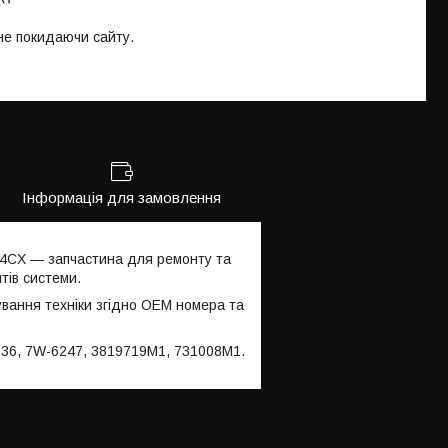
 не покидаючи сайту.
Інформація для замовлення
 4CX — запчастина для ремонту та
тів системи.
ування техніки згідно OEM номера та
236, 7W-6247, 3819719M1, 731008M1.