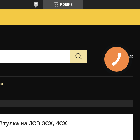
Кошик
Кошик
ія
 Втулка на JCB 3CX, 4CX