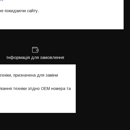
 не покидаючи сайту.
Інформація для замовлення
хніки, призначена для заміни
ування техніки згідно OEM номера та