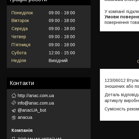
У компанії підкл
Понеділок
09:00
18:00
Вівторок
09:00
18:00
повернення това
Середа
09:00
18:00
Четвер
09:00
18:00
Пʼятниця
09:00
18:00
Субота
12:00
15:00
Неділя
Вихідний
123/06012 Втулк
Контакти
зношених або п
Деталь відповід
http://anac.com.ua
артикулу виробн
info@anac.com.ua
Сумісність реко
@anacUA_bot
anacua