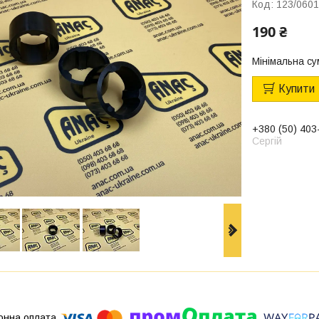
Код:
123/060
190 ₴
Мінімальна су
Купити
+380 (50) 403
Сергій