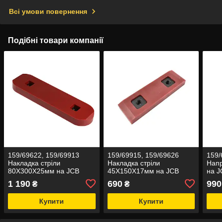
Всі умови повернення
Подібні товари компанії
159/69622, 159/69913
159/69915, 159/69626
159/
Накладка стріли
Накладка стріли
Нап
80X300X25мм на JCB
45X150X17мм на JCB
на J
1 190
690
990
₴
₴
Купити
Купити