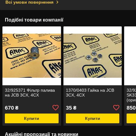
Всі умови повернення
Подібні товари компанії
32/925371 Фільтр палива
1370/0403 Гайка на JCB
32/9
на JCB 3CX, 4CX
3CX, 4CX
SK33
(ори
4CX
670
35
850
₴
₴
Купити
Купити
Акційні пропозиції та новинки