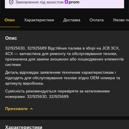
Замовлення під захистом
Опис
Характеристики
Доставка
Оплата
Умови п
Опис
32/925630, 32/925689 Відстійник палива в зборі на JCB 3CX,
4CX — запчастина для ремонту та обслуговування техніки,
призначена для заміни зношених або пошкоджених елементів
системи.
Деталь відповідає заявленим технічним характеристикам і
підходить для обслуговування техніки згідно OEM номера та
артикулу виробника.
Сумісність рекомендується перевіряти за каталожними
номерами: 32/925630, 32/925689.
Приховати
Характеристики