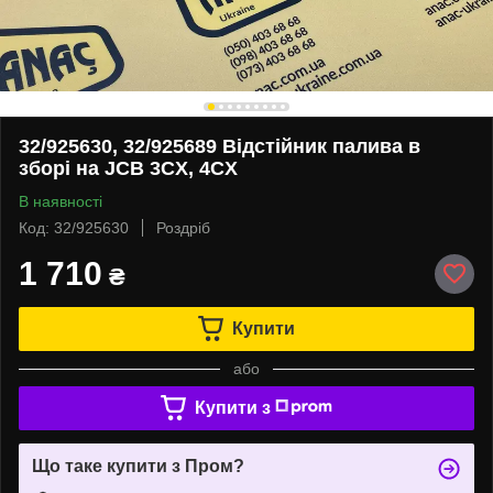
32/925630, 32/925689 Відстійник палива в
зборі на JCB 3CX, 4CX
В наявності
Код: 32/925630
Роздріб
1 710
₴
Купити
або
Купити з
Що таке купити з Пром?