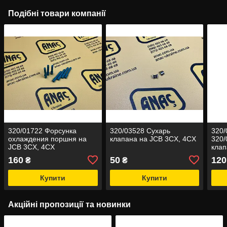
Подібні товари компанії
320/01722 Форсунка
320/03528 Сухарь
320/
охлаждения поршня на
клапана на JCB 3CX, 4CX
320/
JCB 3CX, 4CX
клап
160
50
120
₴
₴
Купити
Купити
Акційні пропозиції та новинки