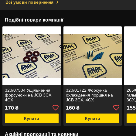
Всі умови повернення
Подібні товари компанії
320/07504 Ущільнення
320/01722 Форсунка
265/
форсуноки на JCB 3CX,
охлаждения поршня на
галь
4CX
JCB 3CX, 4CX
3CX
170
160
155
₴
₴
Купити
Купити
Акційні пропозиції та новинки