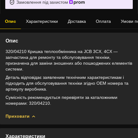
Замовлення під захистом
Опис
Характеристики
Доставка
Оплата
Умови п
Опис
320/04210 Кришка теплообмінника на JCB 3CX, 4CX —
запчастина для ремонту та обслуговування техніки,
призначена для заміни зношених або пошкоджених елементів
системи.
Деталь відповідає заявленим технічним характеристикам і
підходить для обслуговування техніки згідно OEM номера та
артикулу виробника.
Сумісність рекомендується перевіряти за каталожними
номерами: 320/04210.
Приховати
Характеристики