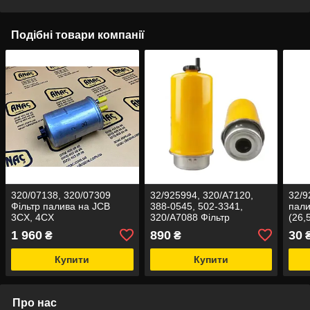
Подібні товари компанії
320/07138, 320/07309
32/925994, 320/A7120,
32/9
Фільтр палива на JCB
388-0545, 502-3341,
пал
3CX, 4CX
320/A7088 Фільтр
(26,
паливний 30 mic на JCB
1 960
890
30
₴
₴
Купити
Купити
Про нас