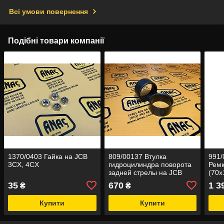
Всі умови повернення
Подібні товари компанії
1370/0403 Гайка на JCB
809/00137 Втулка
991/
3CX, 4CX
гидроцилиндра поворота
Ремк
задней стрелы на JCB
(70x
3CX, 4CX
35
670
1 3
₴
₴
Купити
Купити