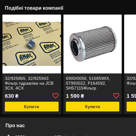
Подібні товари компанії
32/925865, 32/925943
6900/0056, 51685WIX,
32/9
Фільтр гідравліки на JCB
07993022, P164592,
Філь
3CX, 4CX
SH57115Фільтр
гідравлічний лінії JS на
630
1 590
1 5
₴
₴
JCB
Купити
Купити
Про нас