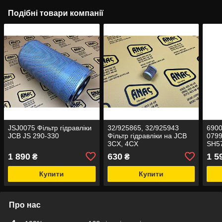
Подібні товари компанії
JSJ0075 Фільтр гідравліки
32/925865, 32/925943
6900
JCB JS 290-330
Фільтр гідравліки на JCB
0799
3CX, 4CX
SH5
гідр
1 890
630
1 5
₴
₴
JCB
Купити
Купити
Про нас