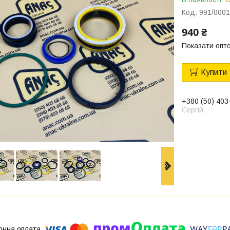
Код:
991/000
940 ₴
Показати опто
Купити
+380 (50) 403
Сергій