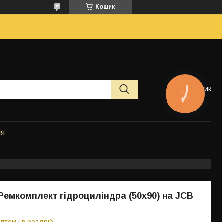
Кошик
Кошик
КНОПКА
ЗВ'ЯЗКУ
ія
 Ремкомплект гідроциліндра (50x90) на JCB
птом і в роздріб