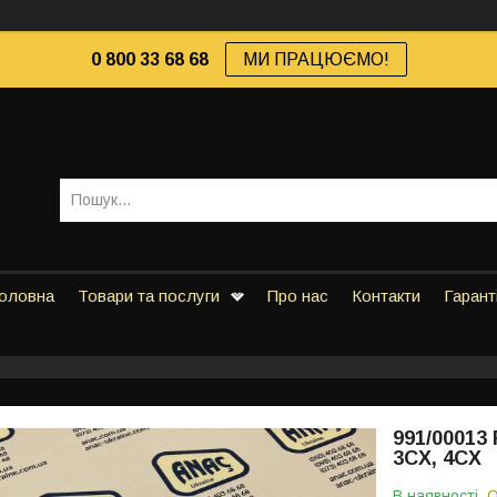
0 800 33 68 68
МИ ПРАЦЮЄМО!
оловна
Товари та послуги
Про нас
Контакти
Гарант
991/00013
3CX, 4CX
В наявності
О