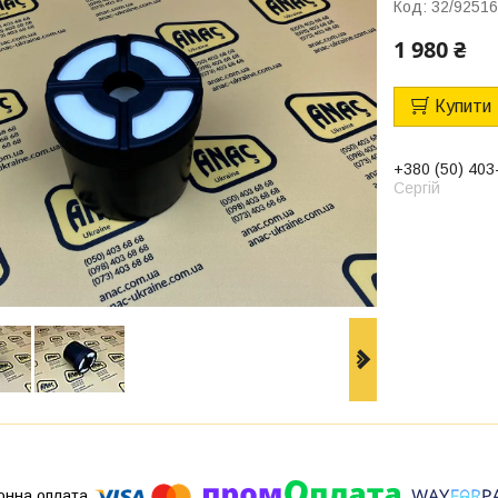
Код:
32/9251
1 980 ₴
Купити
+380 (50) 403
Сергій