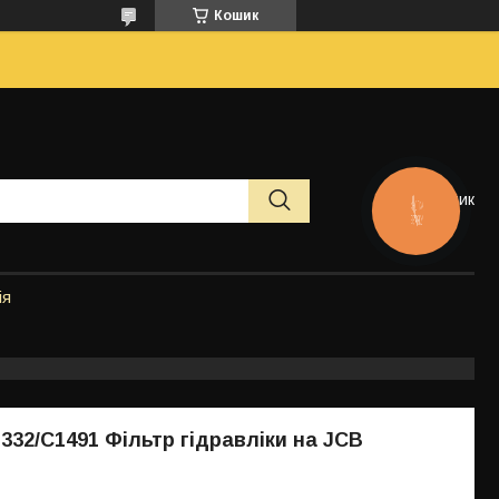
Кошик
Кошик
КНОПКА
ЗВ'ЯЗКУ
ія
 332/C1491 Фільтр гідравліки на JCB