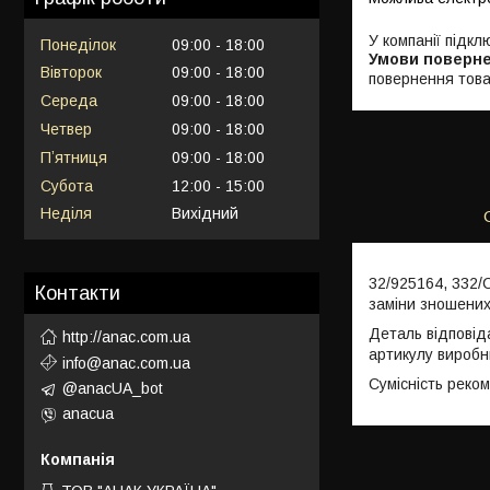
У компанії підкл
Понеділок
09:00
18:00
Вівторок
09:00
18:00
повернення това
Середа
09:00
18:00
Четвер
09:00
18:00
Пʼятниця
09:00
18:00
Субота
12:00
15:00
Неділя
Вихідний
32/925164, 332/
Контакти
заміни зношених
Деталь відповід
http://anac.com.ua
артикулу виробн
info@anac.com.ua
Сумісність реко
@anacUA_bot
anacua