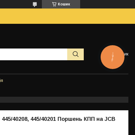
Кошик
Кошик
КНОПКА
ЗВ'ЯЗКУ
ія
, 445/40208, 445/40201 Поршень КПП на JCB