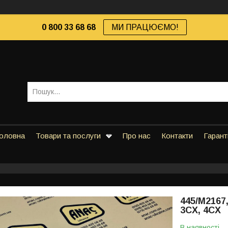
0 800 33 68 68
МИ ПРАЦЮЄМО!
оловна
Товари та послуги
Про нас
Контакти
Гарант
445/M2167
3CX, 4CX
В наявності