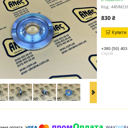
Код:
445/M21
830 ₴
Купити
+380 (50) 403
Сергій