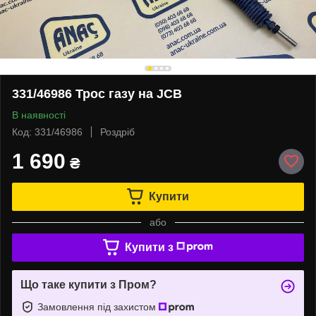
331/46986 Трос газу на JCB
В наявності
Код: 331/46986
Роздріб
1 690
₴
Купити
або
Купити з
Що таке купити з Пром?
Замовлення під захистом