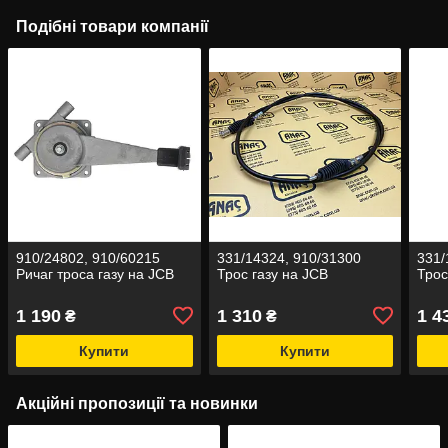
Подібні товари компанії
910/24802, 910/60215
331/14324, 910/31300
331/
Ричаг троса газу на JCB
Трос газу на JCB
Трос
1 190
1 310
1 4
₴
₴
Купити
Купити
Акційні пропозиції та новинки