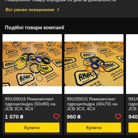
Всі умови повернення
Подібні товари компанії
991/00016 Ремкомплект
991/00015 Ремкомплект
991/
гідроциліндра (50x80) на
гідроциліндра (40x70) на
гідр
JCB 3CX, 4CX
JCB 3CX, 4CX
JCB 
1 070
960
940
₴
₴
Купити
Купити