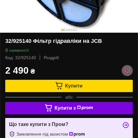
32/925140 Фільтр гідравліки на JCB
В наявності
Код: 32/925140
Роздріб
2 490
₴
Купити
або
Купити з
Що таке купити з Пром?
Замовлення під захистом