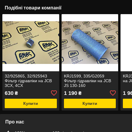
Подібні товари компанії
32/925865, 32/925943
KRJ1599, 335/G2059
KRJ3
Фільтр гідравліки на JCB
Фільтр гідравліки на JCB
на J
3CX, 4CX
JS 130-160
630
1 190
1 9
₴
₴
Купити
Купити
Про нас