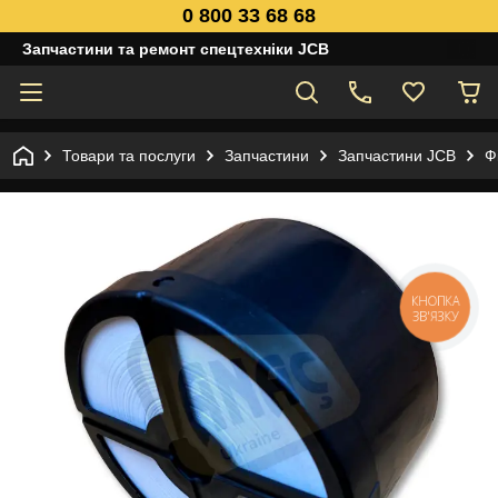
0 800 33 68 68
Запчастини та ремонт спецтехніки JCB
Товари та послуги
Запчастини
Запчастини JCB
Ф
КНОПКА
ЗВ'ЯЗКУ