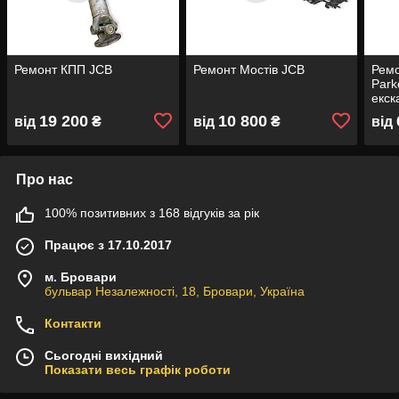
Ремонт КПП JCB
Ремонт Мостів JCB
Ремо
Park
екск
нава
19 200
10 800
від
₴
від
₴
від
Про нас
100% позитивних з 168 відгуків за рік
Працює з 17.10.2017
м. Бровари
бульвар Незалежності, 18, Бровари, Україна
Контакти
Сьогодні вихідний
Показати весь графік роботи