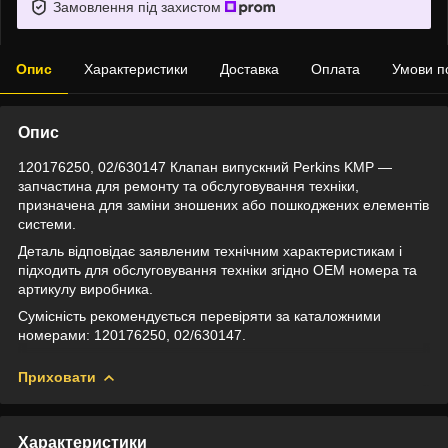
Замовлення під захистом
Опис
Характеристики
Доставка
Оплата
Умови п
Опис
120176250, 02/630147 Клапан випускний Perkins KMP —
запчастина для ремонту та обслуговування техніки,
призначена для заміни зношених або пошкоджених елементів
системи.
Деталь відповідає заявленим технічним характеристикам і
підходить для обслуговування техніки згідно OEM номера та
артикулу виробника.
Сумісність рекомендується перевіряти за каталожними
номерами: 120176250, 02/630147.
Приховати
Характеристики