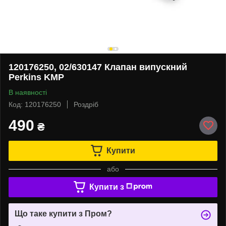
120176250, 02/630147 Клапан випускний
Perkins KMP
В наявності
Код: 120176250
Роздріб
490
₴
Купити
або
Купити з
Що таке купити з Пром?