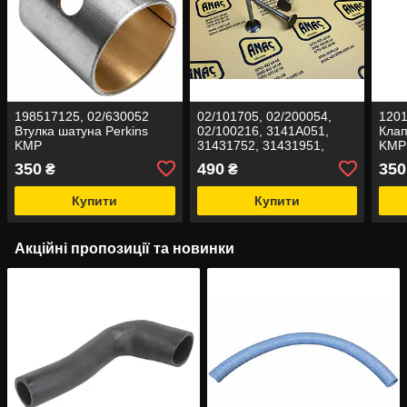
198517125, 02/630052
02/101705, 02/200054,
1201
Втулка шатуна Perkins
02/100216, 3141A051,
Клап
KMP
31431752, 31431951,
KMP
31431961, 7W-4602
350
490
350
₴
₴
Клапан випускний на JCB
3CX,
Купити
Купити
Акційні пропозиції та новинки