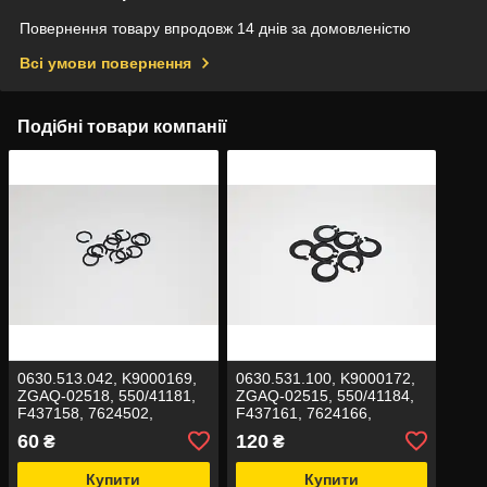
Повернення товару впродовж 14 днів за домовленістю
Всі умови повернення
Подібні товари компанії
0630.513.042, K9000169,
0630.531.100, K9000172,
ZGAQ-02518, 550/41181,
ZGAQ-02515, 550/41184,
F437158, 7624502,
F437161, 7624166,
8603788, 47728748
8603583 Стопорне кільце
60
120
₴
₴
Стопорне кільце
Купити
Купити