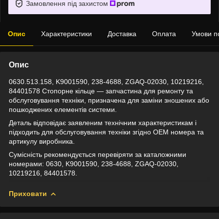
Замовлення під захистом
Опис
Характеристики
Доставка
Оплата
Умови п
Опис
0630.513.158, K9001590, 238-4688, ZGAQ-02030, 10219216,
84401578 Стопорне кільце — запчастина для ремонту та
обслуговування техніки, призначена для заміни зношених або
пошкоджених елементів системи.
Деталь відповідає заявленим технічним характеристикам і
підходить для обслуговування техніки згідно OEM номера та
артикулу виробника.
Сумісність рекомендується перевіряти за каталожними
номерами: 0630, K9001590, 238-4688, ZGAQ-02030,
10219216, 84401578.
Приховати