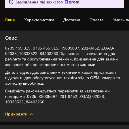
Замовлення під захистом
Опис
Характеристики
Доставка
Оплата
Умови п
Опис
0735.455.315, 0735 455 315, K9005097, 291-9452, ZGAQ-
02038, 10333522, 84403260 Підшипник — запчастина для
ремонту та обслуговування техніки, призначена для заміни
зношених або пошкоджених елементів системи.
Деталь відповідає заявленим технічним характеристикам і
підходить для обслуговування техніки згідно OEM номера та
артикулу виробника.
Сумісність рекомендується перевіряти за каталожними
номерами: 0735, K9005097, 291-9452, ZGAQ-02038,
10333522, 84403260.
Приховати