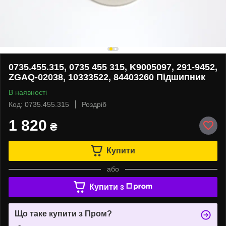
0735.455.315, 0735 455 315, K9005097, 291-9452,
ZGAQ-02038, 10333522, 84403260 Підшипник
В наявності
Код: 0735.455.315
Роздріб
1 820
₴
Купити
або
Купити з
Що таке купити з Пром?