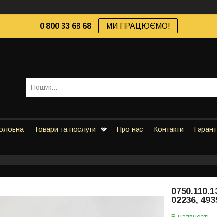
0 800 33 68 68
МИ ПРАЦЮЄМО!
оловна
Товари та послуги
Про нас
Контакти
Гарант
0750.110.1
02236, 49
В наявності