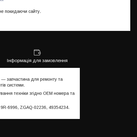
 не покидаючи сайту.
Інформація для замовлення
к — запчастина для ремонту та
тів системи.
ування техніки згідно OEM номера та
, 9R-6996, ZGAQ-02236, 49354234.