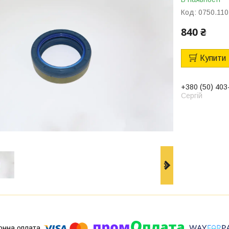
Код:
0750.110
840 ₴
Купити
+380 (50) 403
Сергій