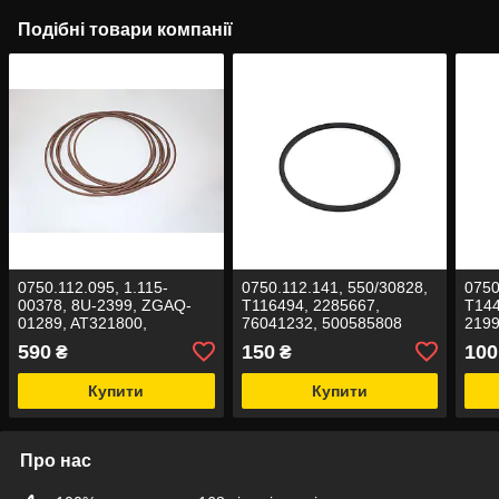
Подібні товари компанії
0750.112.095, 1.115-
0750.112.141, 550/30828,
0750
00378, 8U-2399, ZGAQ-
T116494, 2285667,
T144
01289, AT321800,
76041232, 500585808
2199
7616575, 71448834,
Ущільнююче кільце ZF
Ущіл
590
150
100
₴
₴
0052317790 Кільце
ущільнююче
Купити
Купити
Про нас