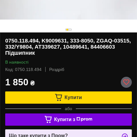
0750.118.494, K9009631, 333-8050, ZGAQ-03515,
332/Y9804, AT339627, 10489641, 84406603
Підшипник
В наявності
Код: 0750.118.494
Роздріб
1 850
₴
Купити
або
Купити з
Що таке купити з Пром?