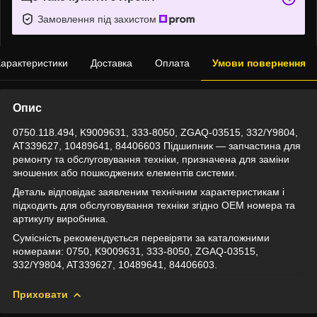
Замовлення під захистом
арактеристики
Доставка
Оплата
Умови повернення
Опис
0750.118.494, K9009631, 333-8050, ZGAQ-03515, 332/Y9804,
AT339627, 10489641, 84406603 Підшипник — запчастина для
ремонту та обслуговування техніки, призначена для заміни
зношених або пошкоджених елементів системи.
Деталь відповідає заявленим технічним характеристикам і
підходить для обслуговування техніки згідно OEM номера та
артикулу виробника.
Сумісність рекомендується перевіряти за каталожними
номерами: 0750, K9009631, 333-8050, ZGAQ-03515,
332/Y9804, AT339627, 10489641, 84406603.
Приховати