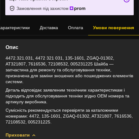
Замовлення під захистом
арактеристики
Доставка
Оплата
Умови повернення
Опис
4472.321.031, 4472 321 031, 135-1601, ZGAQ-01302,
AT321807, 7616536, 72108532, 005231225 Шайба —
запчастина для ремонту та обслуговування техніки,
призначена для заміни зношених або пошкоджених елементів
системи.
Деталь відповідає заявленим технічним характеристикам і
підходить для обслуговування техніки згідно OEM номера та
артикулу виробника.
Сумісність рекомендується перевіряти за каталожними
номерами: 4472, 135-1601, ZGAQ-01302, AT321807, 7616536,
72108532, 005231225.
Приховати