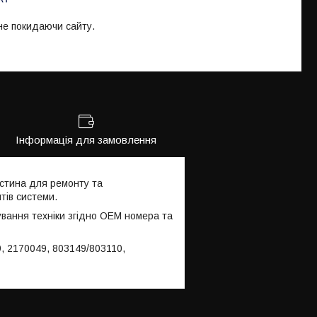
 не покидаючи сайту.
Інформація для замовлення
стина для ремонту та
тів системи.
ування техніки згідно OEM номера та
, 2170049, 803149/803110,