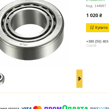
Код:
144987
1 020 ₴
Купити
+380 (50) 403
Сергій