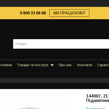
0 800 33 68 68
МИ ПРАЦЮЄМО!
оловна
Товари та послуги
Про нас
Контакти
Гарант
144987, 21
Підшипни
В наявності