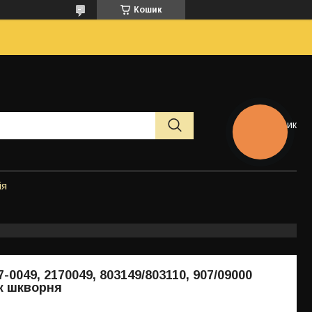
Кошик
Кошик
КНОПКА
ЗВ'ЯЗКУ
ія
7-0049, 2170049, 803149/803110, 907/09000
к шкворня