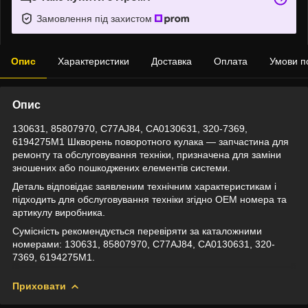
Замовлення під захистом
Опис
Характеристики
Доставка
Оплата
Умови п
Опис
130631, 85807970, C77AJ84, CA0130631, 320-7369,
6194275M1 Шкворень поворотного кулака — запчастина для
ремонту та обслуговування техніки, призначена для заміни
зношених або пошкоджених елементів системи.
Деталь відповідає заявленим технічним характеристикам і
підходить для обслуговування техніки згідно OEM номера та
артикулу виробника.
Сумісність рекомендується перевіряти за каталожними
номерами: 130631, 85807970, C77AJ84, CA0130631, 320-
7369, 6194275M1.
Приховати