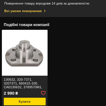
Повернення товару впродовж 14 днів за домовленістю
Всі умови повернення
Подібні товари компанії
130632, 320-7371,
3207371, 660415-100,
CA0130632, 3789570M1,
504130 Шкворень
2 990
₴
поворотного кулака
Купити