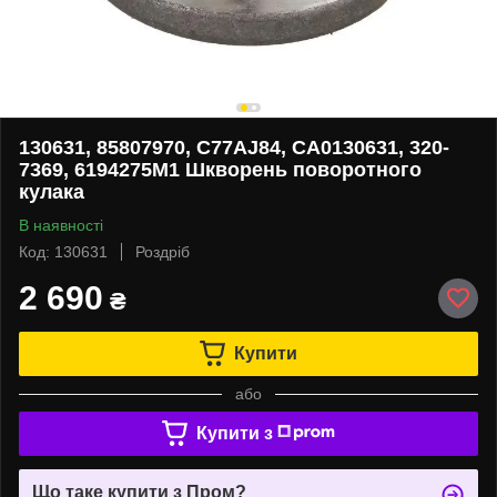
130631, 85807970, C77AJ84, CA0130631, 320-
7369, 6194275M1 Шкворень поворотного
кулака
В наявності
Код: 130631
Роздріб
2 690
₴
Купити
або
Купити з
Що таке купити з Пром?