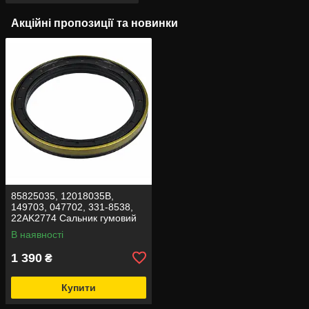
Акційні пропозиції та новинки
85825035, 12018035В,
149703, 047702, 331-8538,
22AK2774 Сальник гумовий
Carraro 150x180x14,4/16
В наявності
1 390
₴
Купити