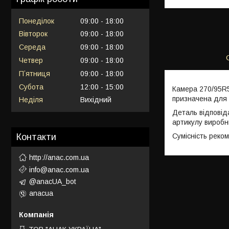
Понеділок
09:00
18:00
Вівторок
09:00
18:00
Середа
09:00
18:00
Четвер
09:00
18:00
Пʼятниця
09:00
18:00
Субота
12:00
15:00
Камера 270/95R5
призначена для 
Неділя
Вихідний
Деталь відповід
артикулу виробн
Сумісність реко
Контакти
http://anac.com.ua
info@anac.com.ua
@anacUA_bot
anacua