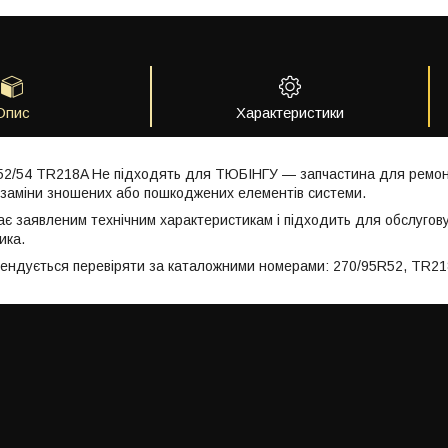
Опис
Характеристики
2/54 TR218A Не підходять для ТЮБІНГУ — запчастина для ремонту
заміни зношених або пошкоджених елементів системи.
ає заявленим технічним характеристикам і підходить для обслугов
ика.
мендується перевіряти за каталожними номерами: 270/95R52, TR21