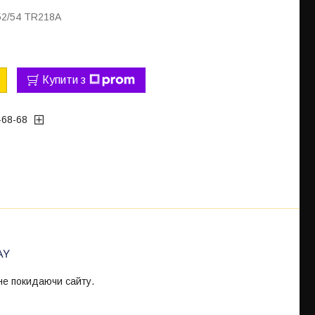
52/54 TR218A
Купити з
-68-68
 не покидаючи сайту.