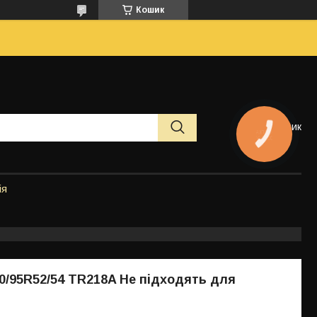
Кошик
Кошик
КНОПКА
ЗВ'ЯЗКУ
ія
0/95R52/54 TR218A Не підходять для