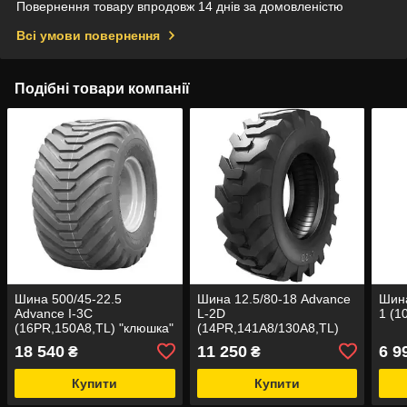
Повернення товару впродовж 14 днів за домовленістю
Всі умови повернення
Подібні товари компанії
Шина 500/45-22.5
Шина 12.5/80-18 Advance
Шина
Advance I-3C
L-2D
1 (1
(16PR,150А8,TL) "клюшка"
(14PR,141A8/130А8,TL)
RIM GUARD
18 540
11 250
6 9
₴
₴
Купити
Купити