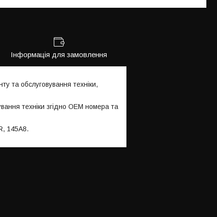
Інформація для замовлення
ту та обслуговування техніки,
ування техніки згідно OEM номера та
R, 145A8.