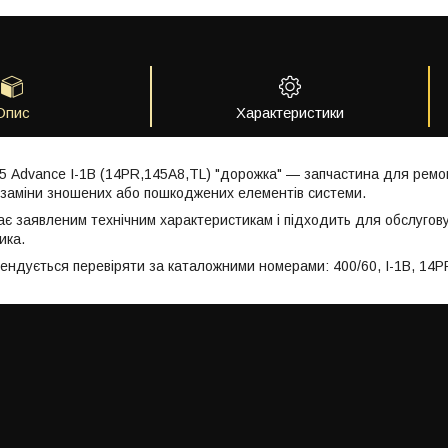
Опис
Характеристики
5 Advance I-1B (14PR,145A8,TL) "дорожка" — запчастина для ремон
заміни зношених або пошкоджених елементів системи.
ає заявленим технічним характеристикам і підходить для обслугов
ика.
мендується перевіряти за каталожними номерами: 400/60, I-1B, 14P