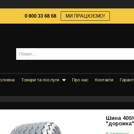
0 800 33 68 68
МИ ПРАЦЮЄМО!
оловна
Товари та послуги
Про нас
Контакти
Гарант
Шина 400/6
"дорожка
В наявності