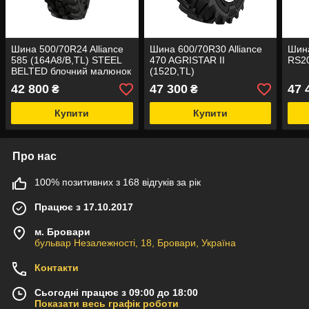
Шина 500/70R24 Alliance
Шина 600/70R30 Alliance
Шин
585 (164A8/B,TL) STEEL
470 AGRISTAR II
RS20
BELTED блочний малюнок
(152D,TL)
42 800
47 300
47 
₴
₴
Купити
Купити
Про нас
100% позитивних з 168 відгуків за рік
Працює з 17.10.2017
м. Бровари
бульвар Незалежності, 18, Бровари, Україна
Контакти
Сьогодні працює з 09:00 до 18:00
Показати весь графік роботи