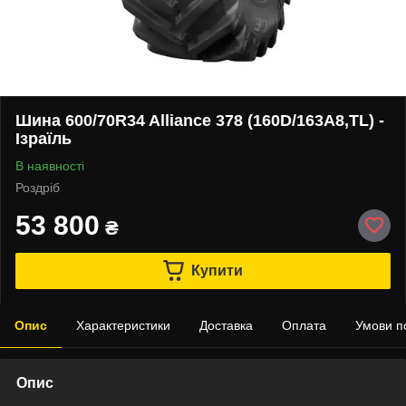
Шина 600/70R34 Alliance 378 (160D/163A8,TL) -
Ізраїль
В наявності
Роздріб
53 800
₴
Купити
Опис
Характеристики
Доставка
Оплата
Умови п
Опис