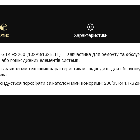
Опис
Характеристики
GTK RS200 (132A8/132B,TL) — запчастина для ремонту та обслуго
 або пошкоджених елементів системи.
ає заявленим технічним характеристикам і підходить для обслугов
ика.
мендується перевіряти за каталожними номерами: 230/95R44, RS20