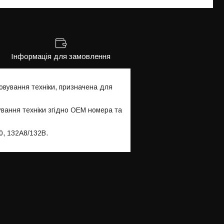
Інформація для замовлення
вування техніки, призначена для
ування техніки згідно OEM номера та
0, 132A8/132B.