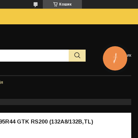
Кошик
Кошик
КНОПКА
ЗВ'ЯЗКУ
ія
95R44 GTK RS200 (132A8/132B,TL)