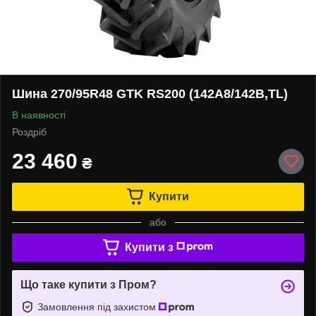
Шина 270/95R48 GTK RS200 (142A8/142B,TL)
В наявності
Роздріб
23 460
₴
Купити
або
Купити з
Що таке купити з Пром?
Замовлення під захистом