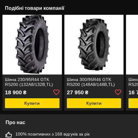
Подібні товари компанії
Шина 230/95R44 GTK
Шина 300/95R46 GTK
Шин
RS200 (132A8/132B,TL)
RS200 (148A8/148B,TL)
RS20
18 900
27 950
16 
₴
₴
Купити
Купити
Про нас
100% позитивних з 168 відгуків за рік