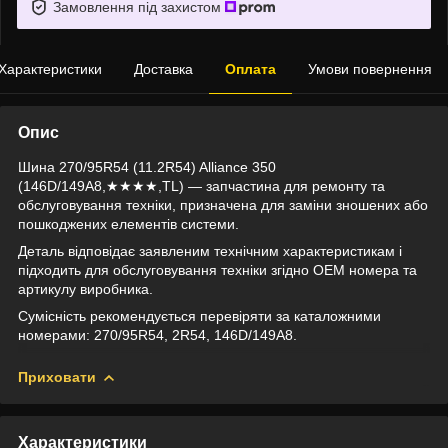
Замовлення під захистом
Характеристики
Доставка
Оплата
Умови повернення
Опис
Шина 270/95R54 (11.2R54) Alliance 350
(146D/149A8,★★★★,TL) — запчастина для ремонту та
обслуговування техніки, призначена для заміни зношених або
пошкоджених елементів системи.
Деталь відповідає заявленим технічним характеристикам і
підходить для обслуговування техніки згідно OEM номера та
артикулу виробника.
Сумісність рекомендується перевіряти за каталожними
номерами: 270/95R54, 2R54, 146D/149A8.
Приховати
Характеристики