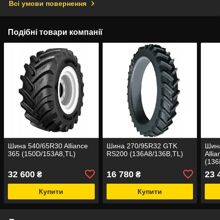
Всі умови повернення
Подібні товари компанії
Шина 540/65R30 Alliance
Шина 270/95R32 GTK
Шина
365 (150D/153A8,TL)
RS200 (136A8/136B,TL)
Alli
(136
32 600
16 780
23 
₴
₴
Купити
Купити