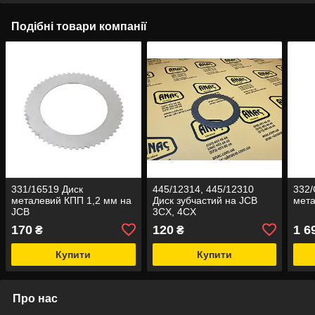
Подібні товари компанії
331/16519 Диск
445/12314, 445/12310
332/
металевий КПП 1,2 мм на
Диск зубчастий на JCB
мета
JCB
3CX, 4CX
170
120
1 6
₴
₴
Купити
Купити
Про нас