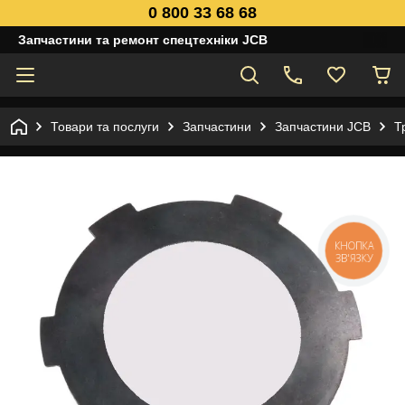
0 800 33 68 68
Запчастини та ремонт спецтехніки JCB
Товари та послуги
Запчастини
Запчастини JCB
Т
КНОПКА
ЗВ'ЯЗКУ