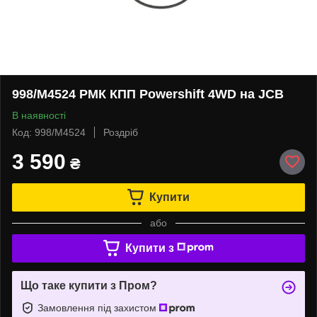
998/M4524 РМК КПП Powershift 4WD на JCB
В наявності
Код: 998/M4524
Роздріб
3 590
₴
Купити
або
Купити з
Що таке купити з Пром?
Замовлення під захистом