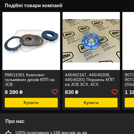
Подібні товари компанії
998/11001 Комплект
445/M2167, 445/40208,
907/
гальмівних дисків КПП на
445/40201 Поршень КПП
907/
JCB
на JCB 3CX, 4CX
(50x
4CX
8 280
830
1 1
₴
₴
Купити
Купити
Про нас
100% позитивних з 168 відгуків за рік