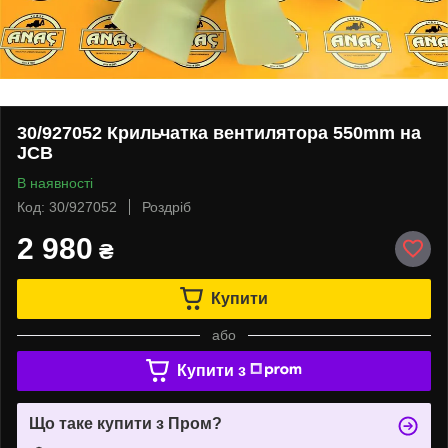
30/927052 Крильчатка вентилятора 550mm на
JCB
В наявності
Код: 30/927052
Роздріб
2 980
₴
Купити
або
Купити з
Що таке купити з Пром?