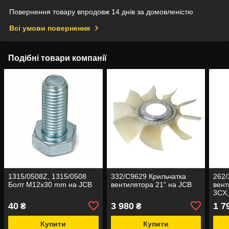
Повернення товару впродовж 14 днів за домовленістю
Всі умови повернення
Подібні товари компанії
1315/0508Z, 1315/0508
332/C9629 Крильчатка
262/
Болт M12x30 mm на JCB
вентилятора 21" на JCB
вент
3CX
40
3 980
1 7
₴
₴
Купити
Купити