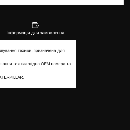
Інформація для замовлення
вування техніки, призначена для
ування техніки згідно OEM номера та
CATERPILLAR.