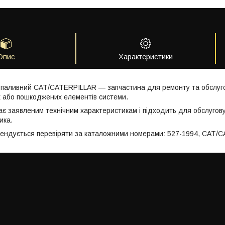
Опис
Характеристики
 паливний CAT/CATERPILLAR — запчастина для ремонту та обслуго
 або пошкоджених елементів системи.
ає заявленим технічним характеристикам і підходить для обслугов
ика.
мендується перевіряти за каталожними номерами: 527-1994, CAT/