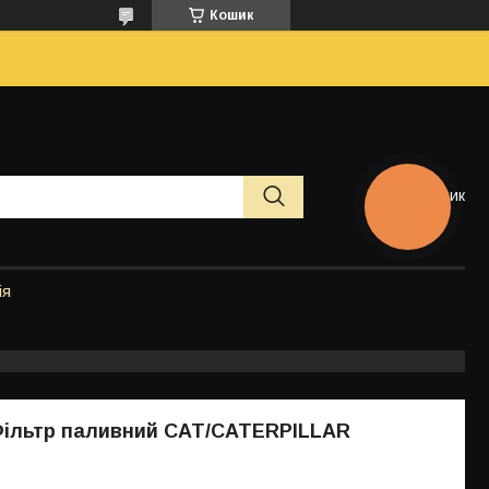
Кошик
Кошик
КНОПКА
ЗВ'ЯЗКУ
ія
Фільтр паливний CAT/CATERPILLAR