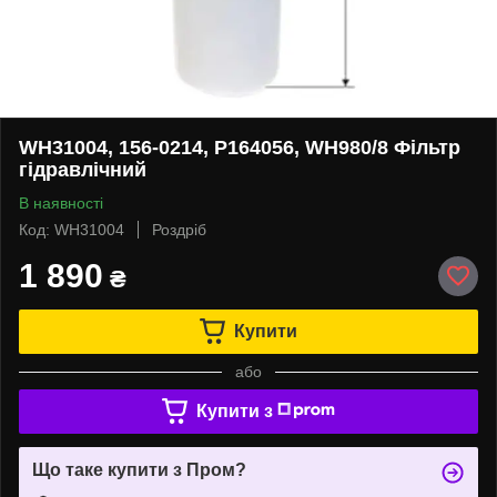
WH31004, 156-0214, P164056, WH980/8 Фільтр
гідравлічний
В наявності
Код: WH31004
Роздріб
1 890
₴
Купити
або
Купити з
Що таке купити з Пром?