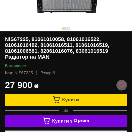
NIS67225, 81061010058, 81061016522,
81061016482, 81061016511, 81061016519,
81061006581, 82061016076, 83061016519
Радіатор на MAN
В наявності
Код: NIS67225
Роздріб
27 900
₴
Купити
або
Купити з