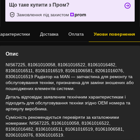
Що таке купити з Пром?
Замовлення під захистом
арактеристики
Доставка
Оплата
Умови повернення
Опис
NIS67225, 81061010058, 81061016522, 81061016482,
81061016511, 81061016519, 81061006581, 82061016076,
83061016519 Радіатор на MAN — запчастина для ремонту та
обслуговування техніки, призначена для заміни зношених або
пошкоджених елементів системи.
Деталь відповідає заявленим технічним характеристикам і
підходить для обслуговування техніки згідно OEM номера та
артикулу виробника.
Сумісність рекомендується перевіряти за каталожними
номерами: NIS67225, 81061010058, 81061016522,
81061016482, 81061016511, 81061016519, 81061006581,
82061016076, 83061016519.