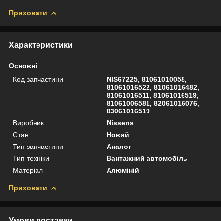
Приховати
Характеристики
Основні
Код запчастини
NIS67225, 81061010058,
81061016522, 81061016482,
81061016511, 81061016519,
81061006581, 82061016076,
83061016519
Виробник
Nissens
Стан
Новий
Тип запчастини
Аналог
Тип техніки
Вантажний автомобіль
Матеріал
Алюміній
Приховати
Умови доставки